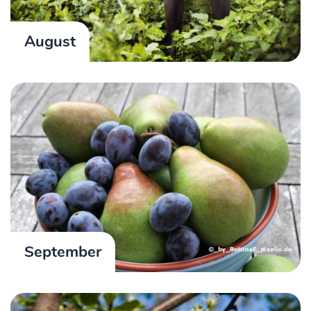
August
September