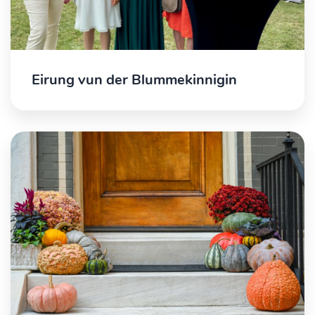
Eirung vun der Blummekinnigin