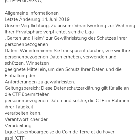
(CT
F
–
ErklDSGVO)
Allgemeine
Informationen
Letzte Änderung
14. Juni 2019
Unsere Verpflichtung: Zu
u
nserer Verantwortung zur Wahrung
Ihrer Privatsphäre verpflichtet
sich
die
Liga
„
Garten und Heim
“
zur Gewährleistung des Schutzes Ihrer
personenbezogenen
Daten.
Wir informieren Sie transparent darüber, wie wir Ihre
personenbezogenen Daten
erheben, verwenden und
schützen. Wir setzen
geeignete Mittel ein, um den Schutz Ihrer Daten und die
Einhaltung der
Anforderungen zu gewährleisten.
Geltungsbereich:
Diese Datenschutzerklärung gilt für alle an
die
CT
F
übermittelten
personenbezogenen Daten und solche, die
CT
F
im Rahmen
ihrer Tätigkeit
verarbeiten kann.
Verantwortlicher der
Verarbeitung
Ligue Luxembourge
oise du Coin de Terre et du Foyer
asbl
(CTF)