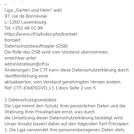
–
Liga
„
Garten und Heim
“
asbl
97, rue de Bonnevoie
L
–
1260 Luxembourg
Tel: +352
48 01 99
https://www.ctf.lu/index.php/kontakt
Kontakt:
Datenschutzbeauftragter (DSB)
Die Rolle des DSB wird vom
Vorstand
übernommen
,
erreichbar un
ter
administratioun@ctf.lu
.
Änderungen:
D
ie
CT
F
kann diese Datenschutzerklärung durch
Veröffentlichung einer
aktualisierten
,
vom Vorstand genehmigten Version
ändern
.
Ref:
CTF
–
ErklDSGVO_v1.1.docx
Seite
2
von
5
1
Datenschutzgrundsätze
Die Liga
nimmt
den Schutz Ihrer persönlichen Daten und die
Wahrung Ihrer Privatsphäre ernst, was durch
die Umsetzung
dieser Datenschutzerklärung
bestätigt wird.
Unser Ansatz
basiert
daher auf den folgenden
fünf
Prinzipien:
1.
Die Liga
ve
rwendet Ihre personenbezogenen
Daten
stets