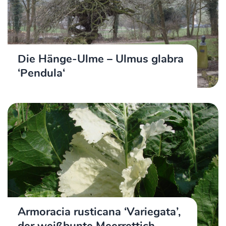
Die Hänge-Ulme – Ulmus glabra
‘Pendula‘
Armoracia rusticana ‘Variegata’,
der weißbunte Meerrettich