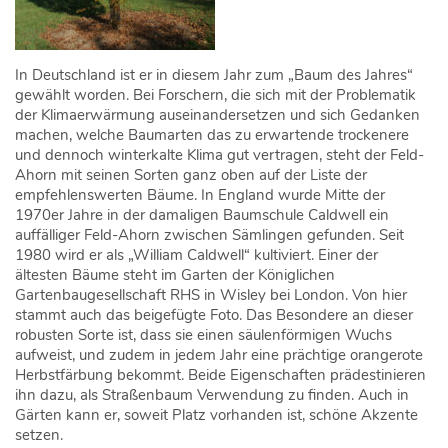
In Deutschland ist er in diesem Jahr zum „Baum des Jahres“
gewählt worden. Bei Forschern, die sich mit der Problematik
der Klimaerwärmung auseinandersetzen und sich Gedanken
machen, welche Baumarten das zu erwartende trockenere
und dennoch winterkalte Klima gut vertragen, steht der Feld-
Ahorn mit seinen Sorten ganz oben auf der Liste der
empfehlenswerten Bäume. In England wurde Mitte der
1970er Jahre in der damaligen Baumschule Caldwell ein
auffälliger Feld-Ahorn zwischen Sämlingen gefunden. Seit
1980 wird er als „William Caldwell“ kultiviert. Einer der
ältesten Bäume steht im Garten der Königlichen
Gartenbaugesellschaft RHS in Wisley bei London. Von hier
stammt auch das beigefügte Foto. Das Besondere an dieser
robusten Sorte ist, dass sie einen säulenförmigen Wuchs
aufweist, und zudem in jedem Jahr eine prächtige orangerote
Herbstfärbung bekommt. Beide Eigenschaften prädestinieren
ihn dazu, als Straßenbaum Verwendung zu finden. Auch in
Gärten kann er, soweit Platz vorhanden ist, schöne Akzente
setzen.