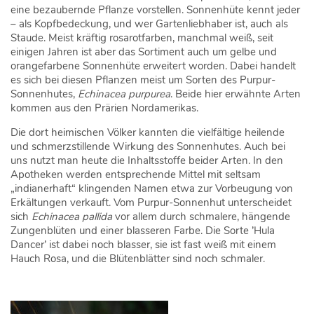
eine bezaubernde Pflanze vorstellen. Sonnenhüte kennt jeder
– als Kopfbedeckung, und wer Gartenliebhaber ist, auch als
Staude. Meist kräftig rosarotfarben, manchmal weiß, seit
einigen Jahren ist aber das Sortiment auch um gelbe und
orangefarbene Sonnenhüte erweitert worden. Dabei handelt
es sich bei diesen Pflanzen meist um Sorten des Purpur-
Sonnenhutes,
Echinacea purpurea
. Beide hier erwähnte Arten
kommen aus den Prärien Nordamerikas.
Die dort heimischen Völker kannten die vielfältige heilende
und schmerzstillende Wirkung des Sonnenhutes. Auch bei
uns nutzt man heute die Inhaltsstoffe beider Arten. In den
Apotheken werden entsprechende Mittel mit seltsam
„indianerhaft“ klingenden Namen etwa zur Vorbeugung von
Erkältungen verkauft. Vom Purpur-Sonnenhut unterscheidet
sich
Echinacea pallida
vor allem durch schmalere, hängende
Zungenblüten und einer blasseren Farbe. Die Sorte ’Hula
Dancer’ ist dabei noch blasser, sie ist fast weiß mit einem
Hauch Rosa, und die Blütenblätter sind noch schmaler.