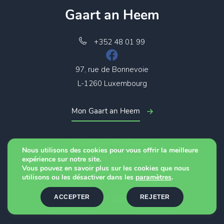
Gaart an Heem
+352 48 01 99
97, rue de Bonnevoie
L-1260 Luxembourg
Mon Gaart an Heem
Conditions d’utilisation
Nous utilisons des cookies pour vous offrir la meilleure
Protection des données
expérience sur notre site.
Vous pouvez en savoir plus sur les cookies que nous
Cookies
utilisons ou les désactiver dans les
paramètres
.
ACCEPTER
REJETER
© 2026 - Ligue CTF