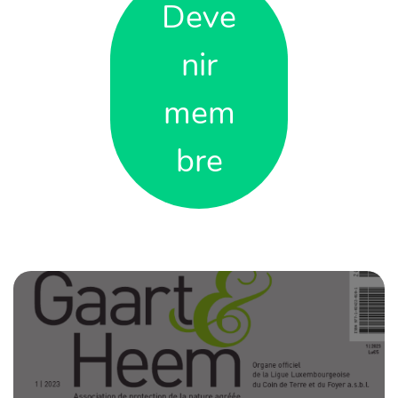
Deve
nir
mem
bre