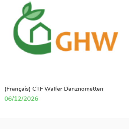
(Français) CTF Walfer Danznomëtten
06/12/2026