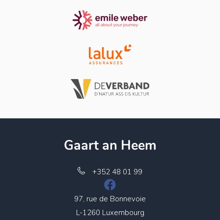
Gaart an Heem
+352 48 01 99
97, rue de Bonnevoie
L-1260 Luxembourg