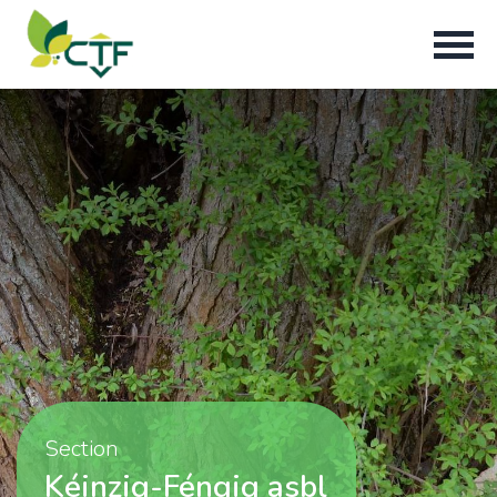
Section
Kéinzig-Féngig asbl