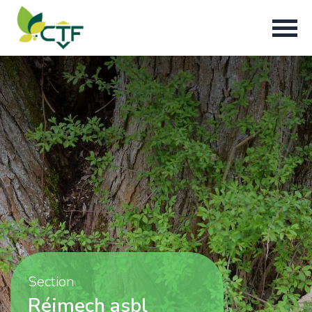
Section
Réimech asbl