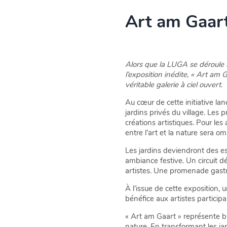
Art am Gaart
Alors que la LUGA se déroule à
l’exposition inédite, « Art am G
véritable galerie à ciel ouvert.
Au cœur de cette initiative la
jardins privés du village. Les p
créations artistiques. Pour les
entre l’art et la nature sera o
Les jardins deviendront des es
ambiance festive. Un circuit d
artistes. Une promenade gastro
À l’issue de cette exposition,
bénéfice aux artistes participan
« Art am Gaart » représente bie
nature. En transformant les j