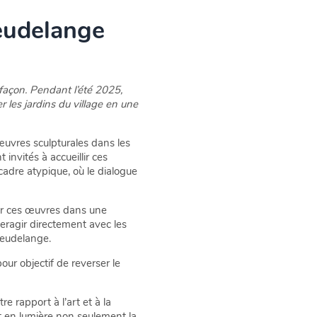
Leudelange
 façon. Pendant l’été 2025,
er les jardins du village en une
 œuvres sculpturales dans les
 invités à accueillir ces
 cadre atypique, où le dialogue
vrir ces œuvres dans une
teragir directement avec les
Leudelange.
ur objectif de reverser le
e rapport à l’art et à la
t en lumière non seulement la