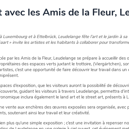
 avec les Amis de la Fleur, 
 Luxembourg et à Ettelbrück, Leudelange fête l’art et le jardin à sa
aart » invite les artistes et les habitants à collaborer pour transform
ncée par les Amis de la Fleur, Leudelange se prépare à accueillir des
ropriétaires des espaces verts juxtant le trottoire, (Viergärtchen), sont
 artistes, c’est une opportunité de faire découvrir leur travail dans un
mniprésent.
paces d’exposition, que les visiteurs auront la possibilité de décou
écouverte, guidant les visiteurs à travers Leudelange, permettra d’in
nomique inclura également le land art et le street art, présents à 
 une vente aux enchères des œuvres exposées sera organisée, avec po
ts, soutenant ainsi leur travail et leur créativité.
n plus qu’une simple exposition ; c’est une invitation à repenser notr
ardins de Leudelange en une galerie à ciel ouvert, cet événement me