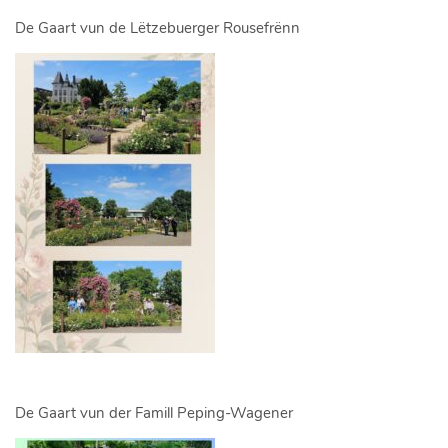
De Gaart vun de Lëtzebuerger Rousefrënn
De Gaart vun der Famill Peping-Wagener