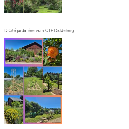
D’Cité jardinière vum CTF Diddeleng