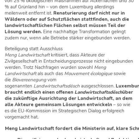
von 25 % ökologischen Maßnahmen auf Ackerflächen und 30
% auf Grünland hin – von dem Luxemburg allerdings
meilenweit entfernt ist.
Renaturierung darf nicht nur in
Wäldern oder auf Schutzflächen stattfinden, auch die
landwirtschaftlichen Flächen selbst müssen Teil der
Lösung werden.
Eine nachhaltige Transformation gelingt
zudem nur, wenn alle Betriebe stärker eingebunden werden.
Beteiligung statt Ausschluss
Meng Landwirtschaft
kritisiert, dass Akteure der
Zivilgesellschaft in Entscheidungsprozesse nicht eingebunden
werden. Trotz Nachfragen wurden sowohl
Meng
Landwirtschaft
als auch das
Mouvement écologique
sowie
die
Biovereenegung
vom
sogenannten
Landwirtschaftsdësch
ausgeschlossen.
Luxembu
braucht endlich einen offenen
Landwirtschaftsdësch
über
die zukünftige Ausrichtung der Landwirtschaft, an dem
alle Akteure gemeinsam Lösungen entwickeln
– so wie
es die EU-Kommission im Strategischen Dialog erfolgreich
vorgemacht hat.
Meng Landwirtschaft fordert die Ministerin auf, klare Schr