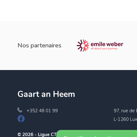
Nos partenaires
Gaart an Heem
+352 48 01 99
97, rue de
L-1260 Lu
© 2026 - Ligue CTF