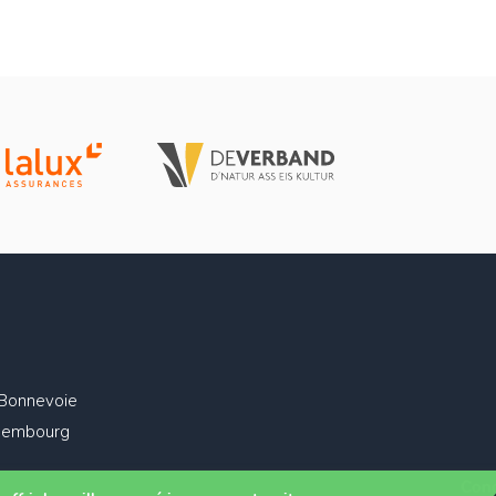
 Bonnevoie
xembourg
Cond