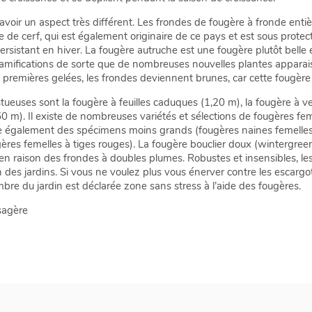
avoir un aspect très différent. Les frondes de fougère à fronde enti
e de cerf, qui est également originaire de ce pays et est sous protec
ersistant en hiver. La fougère autruche est une fougère plutôt belle 
amifications de sorte que de nombreuses nouvelles plantes appara
es premières gelées, les frondes deviennent brunes, car cette fougèr
tueuses sont la fougère à feuilles caduques (1,20 m), la fougère à v
0 m). Il existe de nombreuses variétés et sélections de fougères feme
ste également des spécimens moins grands (fougères naines femelle
ères femelles à tiges rouges). La fougère bouclier doux (wintergre
 en raison des frondes à doubles plumes. Robustes et insensibles, l
des jardins. Si vous ne voulez plus vous énerver contre les escargot
mbre du jardin est déclarée zone sans stress à l’aide des fougères.
ysagère