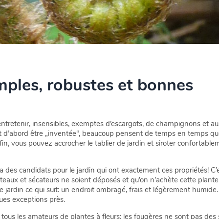
mples, robustes et bonnes
 entretenir, insensibles, exemptes d’escargots, de champignons et 
it d’abord être „inventée“, beaucoup pensent de temps en temps que
fin, vous pouvez accrocher le tablier de jardin et siroter confortabl
 y a des candidats pour le jardin qui ont exactement ces propriétés! 
râteaux et sécateurs ne soient déposés et qu’on n’achète cette plant
 le jardin ce qui suit: un endroit ombragé, frais et légèrement humide.
ues exceptions près.
tous les amateurs de plantes à fleurs: les fougères ne sont pas des