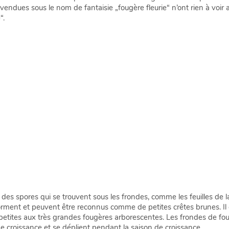
 vendues sous le nom de fantaisie „fougère fleurie“ n’ont rien à voir a
“.
a des spores qui se trouvent sous les frondes, comme les feuilles de 
orment et peuvent être reconnus comme de petites crêtes brunes. I
s petites aux très grandes fougères arborescentes. Les frondes de f
 croissance et se déplient pendant la saison de croissance.