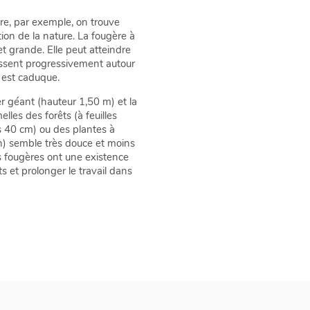
ère, par exemple, on trouve
tion de la nature. La fougère à
et grande. Elle peut atteindre
issent progressivement autour
e est caduque.
er géant (hauteur 1,50 m) et la
lles des forêts (à feuilles
s 40 cm) ou des plantes à
en) semble très douce et moins
es fougères ont une existence
s et prolonger le travail dans