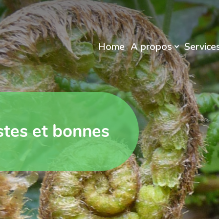
Home
A propos
Service
stes et bonnes