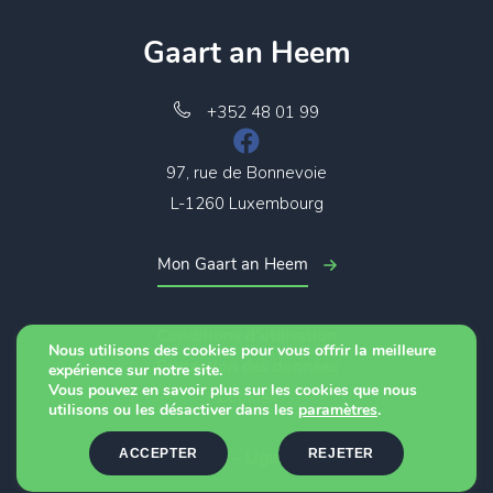
Gaart an Heem
+352 48 01 99
97, rue de Bonnevoie
L-1260 Luxembourg
Mon Gaart an Heem
Conditions d’utilisation
Nous utilisons des cookies pour vous offrir la meilleure
Protection des données
expérience sur notre site.
Vous pouvez en savoir plus sur les cookies que nous
Cookies
utilisons ou les désactiver dans les
paramètres
.
ACCEPTER
REJETER
© 2026 - Ligue CTF