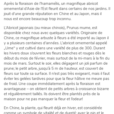
Après la floraison de l’hamamélis, un magnifique abricot
ornemental d’Asie de l’Est fleurit dans certains de nos jardins. Il
jouit d’une grande réputation en Chine et au Japon, mais il
nous est encore beaucoup trop inconnu.
L’Abricot japonais (ou mieux chinois), Prunus mume, est
disponible chez nous avec quelques variétés. Originaire de
Chine, ce magnifique arbuste à fleurs a été importé au Japon il
y a plusieurs centaines d’années. L’abricot ornemental appelé
„Ume“ y est cultivé dans une variété de plus de 300. Durant
les hivers doux s’ouvrent les fleurs blanches et rouges dès le
début du mois de février, mais surtout de la mi-mars à la fin du
mois de mars. Surtout le soir, elles dégagent un joli parfum de
prune; le petit arbre, jusqu’à 5 m de hauteur, est couvert de
fleurs sur toute sa surface. Il n’est pas très exigeant, mais il faut
éviter les gelées tardives pour que la fleur hâtive ne meure pas
de froid. Une coupe immédiatement après la floraison est
avantageuse ‏‒ on obtient de petits arbres à croissance bizarre
et régulièrement taillés. Ils doivent être plantés près de la
maison pour ne pas manquer la fleur et l’odeur!
En Chine, la plante, qui fleurit déjà en hiver, est considérée
comme un symbole de vitalité et de dureté; avec le pin et le