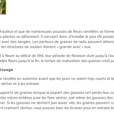
hauteur et que de nombreuses pousses de fleurs ramifiées se forment
s plantes se déforment. Il convient donc d’installer le plus tôt possib
s avec des sangles. Les porteurs de graines de radis peuvent attein
 les structures de soutien doivent « grandir avec » eux.
 fleurir au début de l’été, leur période de floraison dure jusqu’à l
les fleurs jusqu’à la fin, le temps de maturation des graines n’est p
ttoyage
re récoltés en automne avant que les jours ne soient trop courts et l
 sécher et à les extraire.
s supports de graines lorsque la plupart des gousses ont perdu leur co
tes mères entières pour les faire sécher, soit retirer les gousses de
r. Si les gousses ne sèchent pas assez vite, les graines peuvent co
nt vraiment sèches, vous pouvez bien les écraser pour en extraire le