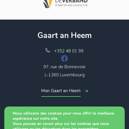
Gaart an Heem
+352 48 01 99
97, rue de Bonnevoie
L-1260 Luxembourg
Mon Gaart an Heem
Conditions d’utilisation
Nous utilisons des cookies pour vous offrir la meilleure
Protection des données
expérience sur notre site.
Vous pouvez en savoir plus sur les cookies que nous
Cookies
utilisons ou les désactiver dans les
paramètres
.