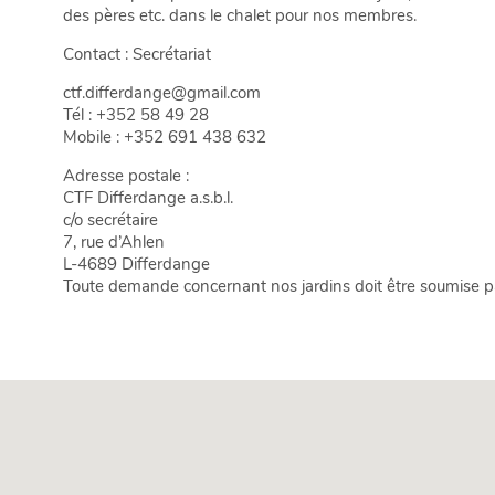
des pères etc. dans le chalet pour nos membres.
Contact : Secrétariat
ctf.differdange@gmail.com
Tél : +352 58 49 28
Mobile : +352 691 438 632
Adresse postale :
CTF Differdange a.s.b.l.
c/o secrétaire
7, rue d’Ahlen
L-4689 Differdange
Toute demande concernant nos jardins doit être soumise par 