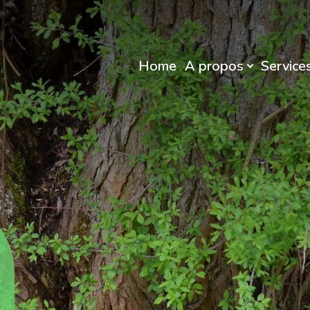
Home
A propos
Service