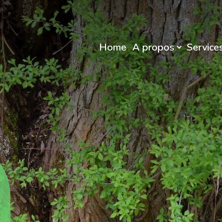
Home
A propos
Service