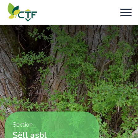
Section
Sëll asbl