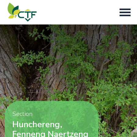
Section
Hunchereng,
Fenneng Naertzeng