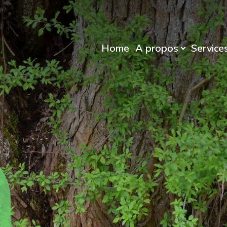
Home
A propos
Service