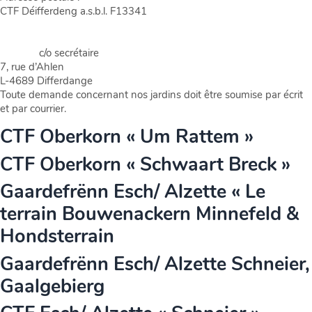
CTF Déifferdeng a.s.b.l. F13341
c/o secrétaire
7, rue d’Ahlen
L-4689 Differdange
Toute demande concernant nos jardins doit être soumise par écrit
et par courrier.
CTF Oberkorn « Um Rattem »
CTF Oberkorn « Schwaart Breck »
Gaardefrënn Esch/ Alzette « Le
terrain Bouwenackern Minnefeld &
Hondsterrain
Gaardefrënn Esch/ Alzette Schneier,
Gaalgebierg