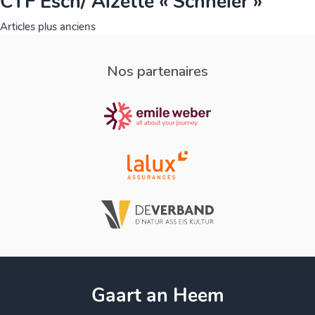
CTF Esch/ Alzette « Schneier »
Navigation
Articles plus anciens
des
articles
Nos partenaires
Gaart an Heem