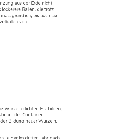
anzung aus der Erde nicht
ockerere Ballen, die trotz
als gründlich, bis auch sie
zelballen von
e Wurzeln dichten Filz bilden,
löcher der Container
 der Bildung neuer Wurzeln,
n, ja gar im dritten Jahr nach