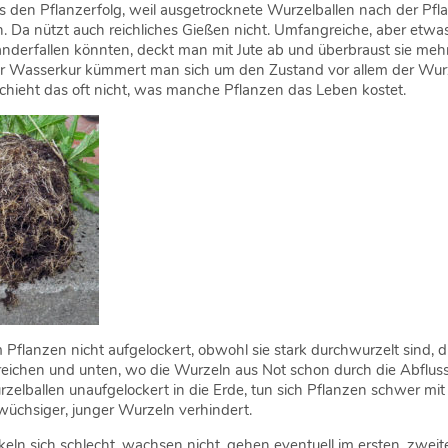
as den Pflanzerfolg, weil ausgetrocknete Wurzelballen nach der Pfl
 nützt auch reichliches Gießen nicht. Umfangreiche, aber etwas l
derfallen könnten, deckt man mit Jute ab und überbraust sie mehrm
der Wasserkur kümmert man sich um den Zustand vor allem der Wur
chieht das oft nicht, was manche Pflanzen das Leben kostet.
Pflanzen nicht aufgelockert, obwohl sie stark durchwurzelt sind, di
eichen und unten, wo die Wurzeln aus Not schon durch die Abfluss
lballen unaufgelockert in die Erde, tun sich Pflanzen schwer mit
 wüchsiger, junger Wurzeln verhindert.
eln sich schlecht, wachsen nicht, gehen eventuell im ersten, zweite