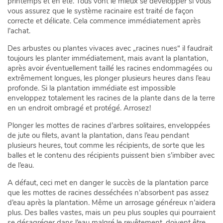
printemps et en été.
Tous vont le mieux se développer si vous
vous assurez que le système racinaire est traité de façon
correcte et délicate. Cela commence immédiatement après
l’achat.
Des arbustes ou plantes vivaces avec
„
racines nues
“
il faudrait
toujours les planter immédiatement, mais avant la plantation,
après avoir éventuellement taillé les racines endommagées ou
extrêmement longues, les plonger plusieurs heures dans l’eau
profonde. Si la plantation immédiate est impossible
enveloppez totalement les racines de la plante dans de la terre
en un endroit ombragé et protégé. Arrosez!
Plonger les mottes de racines d’arbres solitaires, enveloppées
de jute ou filets, avant la plantation, dans l’eau pendant
plusieurs heures, tout comme les récipients, de sorte que les
balles et le contenu des récipients puissent bien s’imbiber avec
de l’eau.
A défaut, ceci met en danger le succès de la plantation parce
que les mottes de racines desséchées n’absorbent pas assez
d’eau après la plantation. Même un arrosage généreux n’aidera
plus. Des balles vastes, mais un peu plus souples qui pourraient
se désagréger dans l’eau malgré le revêtement, doivent être