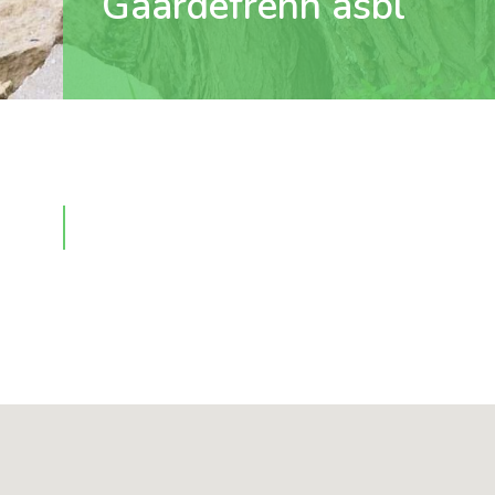
Gaardefrënn asbl