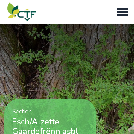
Section
Esch/Alzette
Gaardefrënn asbl