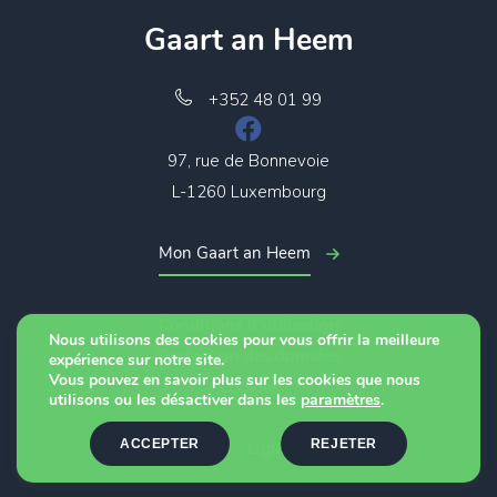
Gaart an Heem
+352 48 01 99
97, rue de Bonnevoie
L-1260 Luxembourg
Mon Gaart an Heem
Conditions d’utilisation
Nous utilisons des cookies pour vous offrir la meilleure
Protection des données
expérience sur notre site.
Vous pouvez en savoir plus sur les cookies que nous
Cookies
utilisons ou les désactiver dans les
paramètres
.
ACCEPTER
REJETER
© 2026 - Ligue CTF