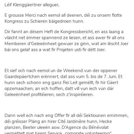
Léif Klenggäertner alleguer,
E grousse Merci nach eemol all deenen, déi zu onsem flotte
Kongress zu Schieren bäigedroen hunn.
Dir fannt an dësem Heft de Kongressbericht, en ass laang a
vläicht net ëmmer spannend ze liesen, et ass awer fir all ons
Memberen d’Geleeënheet gewuer ze ginn, wat am lëscht Joer
bäi ons gelaf ass a wat fir Projeten usti fir dëtt Joer.
Et sief och nach eemol un de Weekend vun der oppener
Gaardepäertchen erënnert, dat ass vum 5. bis de 7. Juni. Et
hunn sech schonn eng ganz Rei Leit gemëllt, fir hir Gäert
opzemaachen, an ech hoffen, datt vill vun iech vun där
Geleeënheet profitéieren, sech z’inspiréieren.
Dann well ech nach eng Offer fir all déi Sektiounen ernimmen,
déi gréisser Pläng an hirer Cité Jardinière hunn, Hecke
planzen, Beeter uleeën asw. D’Agence du Bénévolat
vermëttelt mat hirem Service „corporate volunteering“