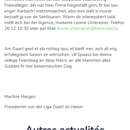
Fräiwëlleger, déi vun hirer Firma fräigestallt ginn, fir bei sou
enger Aarbecht matzemaachen, also ouni datt si musse
bezuelt gi vun de Sektiounen. Wann dir interesséiert sidd,
mëllt iech bei der Agence, madame Leonie Untereiner, Telefon
26 12 10 30 oder per Mail:
leonie.unterrainer@benevolat.lu
.
Am Gaart geet et elo richteg lass, et bleift mer, iech all eng
erfollegräich Saison ze wënschen, vill Spaass bei deene
sëllege Feierdeeg an dëse Méint, an alle Mammen alles
Guddes fir hire besonneschen Dag.
Martine Mergen
Presidentin vun der Liga Gaart an Heem