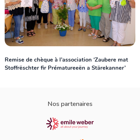
Remise de chèque à l’association ‘Zaubere mat
Stoffrëschter fir Prématureeën a Stärekanner’
Nos partenaires