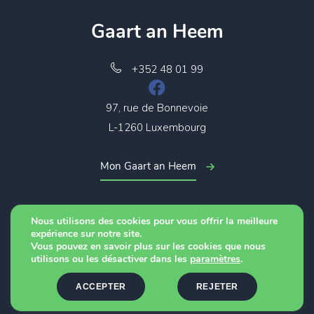
Gaart an Heem
+352 48 01 99
97, rue de Bonnevoie
L-1260 Luxembourg
Mon Gaart an Heem
Conditions d’utilisation
Nous utilisons des cookies pour vous offrir la meilleure
Protection des données
expérience sur notre site.
Vous pouvez en savoir plus sur les cookies que nous
Cookies
utilisons ou les désactiver dans les
paramètres
.
ACCEPTER
REJETER
© 2026 - Ligue CTF