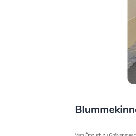
Blummekinn
Vum Ëmzuch zu Gréivenmaac