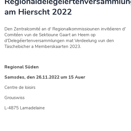
Regionaldelegéiertenversammlu
am Hierscht 2022
Den Zentralcomité an d‘ Regionalkommissiounen invitéieren d’
Comitéen vun de Sektioune Gaart an Heem op
d’Delegéiertenversammlungen mat Verdeelung vun den
Täschebicher a Memberskaarten 2023.
Regional Süden
Samsdes, den 26.11.2022 um 15 Auer
Centre de loisirs
Grouswiss
L-4875 Lamadelaine