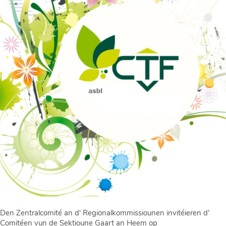
Den Zentralcomité an d‘ Regionalkommissiounen invitéieren d’
Comitéen vun de Sektioune Gaart an Heem op