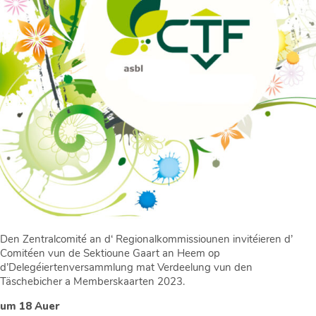
Den Zentralcomité an d‘ Regionalkommissiounen invitéieren d’
Comitéen vun de Sektioune Gaart an Heem op
d’Delegéiertenversammlung mat Verdeelung vun den
Täschebicher a Memberskaarten 2023.
um 18 Auer