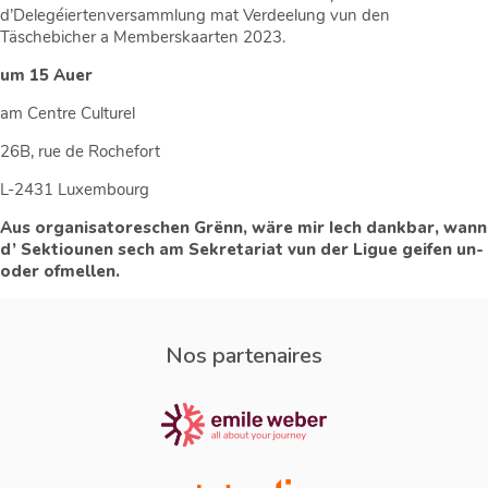
d’Delegéiertenversammlung mat Verdeelung vun den
Täschebicher a Memberskaarten 2023.
um 15 Auer
am Centre Culturel
26B, rue de Rochefort
L-2431 Luxembourg
Aus organisatoreschen Grënn, wäre mir Iech dankbar, wann
d’ Sektiounen sech am Sekretariat vun der Ligue geifen un-
oder ofmellen.
Nos partenaires