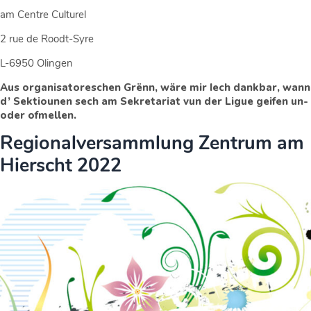
am Centre Culturel
2 rue de Roodt-Syre
L-6950 Olingen
Aus organisatoreschen Grënn, wäre mir Iech dankbar, wann
d’ Sektiounen sech am Sekretariat vun der Ligue geifen un-
oder ofmellen.
Regionalversammlung Zentrum am
Hierscht 2022