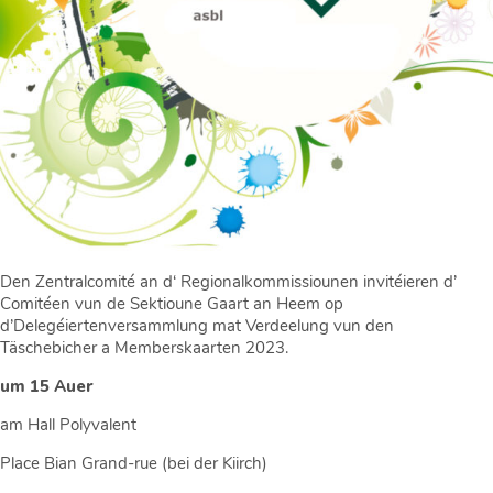
Den Zentralcomité an d‘ Regionalkommissiounen invitéieren d’
Comitéen vun de Sektioune Gaart an Heem op
d’Delegéiertenversammlung mat Verdeelung vun den
Täschebicher a Memberskaarten 2023.
um 15 Auer
am Hall Polyvalent
Place Bian Grand-rue (bei der Kiirch)