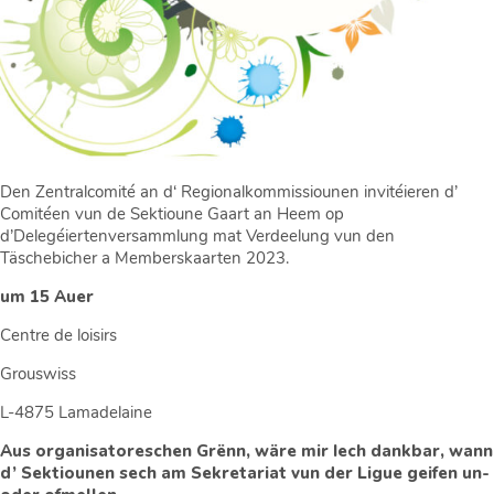
Den Zentralcomité an d‘ Regionalkommissiounen invitéieren d’
Comitéen vun de Sektioune Gaart an Heem op
d’Delegéiertenversammlung mat Verdeelung vun den
Täschebicher a Memberskaarten 2023.
um 15 Auer
Centre de loisirs
Grouswiss
L-4875 Lamadelaine
Aus organisatoreschen Grënn, wäre mir Iech dankbar, wann
d’ Sektiounen sech am Sekretariat vun der Ligue geifen un-